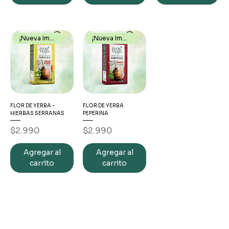
¡Nueva Imagen!
¡Nueva Imagen!
FLOR DE YERBA -
FLOR DE YERBA
HIERBAS SERRANAS
PEPERINA
Precio
Precio
$2.990
$2.990
Agregar al
Agregar al
carrito
carrito