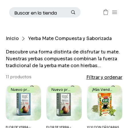
Inicio
Yerba Mate Compuesta y Saborizada
Descubre una forma distinta de disfrutar tu mate.
Nuestras yerbas compuestas combinan la fuerza
tradicional de la yerba mate con hierbas
aromáticas que aportan frescura y bienestar.
11 productos
Filtrar y ordenar
Además, las variedades saborizadas con frutos
rojos y cítricos ofrecen un toque frutal único,
Nuevo producto
Nuevo producto
¡Más Vendido!
ideal para quienes buscan innovar en cada cebada.
Un mate más fresco, más sabroso y pensado para
acompañarte todos los días.
FLOR DE YERBA -
FLOR DE YERBA -
YI YI CON CÁSCARAS