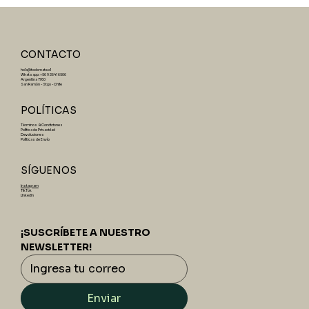
CONTACTO
hola@todomate.cl
Whatsapp: +56 9 2641 6506
Argentina 1760
San Ramón - Stgo - Chile
POLÍTICAS
Términos & Condiciones
Política de Privacidad
Devoluciones
Políticas de Envío
SÍGUENOS
Instagram
TikTok
LinkedIn
¡SUSCRÍBETE A NUESTRO 
NEWSLETTER!
Enviar