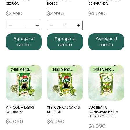
CEDRÓN
BOLDO
DE NARANJA
Precio
Precio
Precio
$2.990
$2.990
$4.090
Agregar al
Agregar al
Agregar al
carrito
carrito
carrito
¡Más Vendido!
¡Más Vendido!
¡Más Vendido!
YI YI CON HIERBAS
YI YI CON CÁSCARAS
CURITIBANA
NATURALES
DE LIMÓN
COMPUESTA MENTA
CEDRÓN Y POLEO
Precio
Precio
$4.090
$4.090
Precio
$4.090