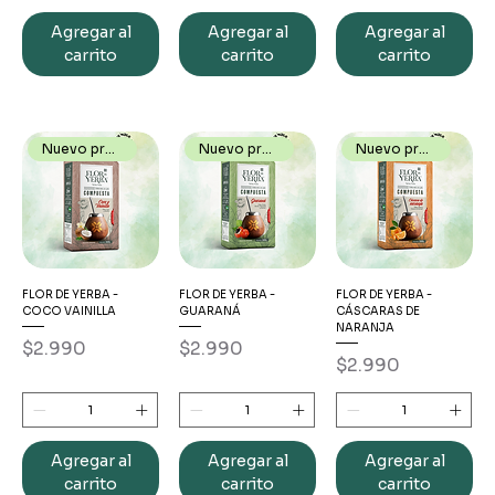
Agregar al
Agregar al
Agregar al
carrito
carrito
carrito
Nuevo producto
Nuevo producto
Nuevo producto
FLOR DE YERBA -
FLOR DE YERBA -
FLOR DE YERBA -
COCO VAINILLA
GUARANÁ
CÁSCARAS DE
NARANJA
Precio
Precio
$2.990
$2.990
Precio
$2.990
Agregar al
Agregar al
Agregar al
carrito
carrito
carrito