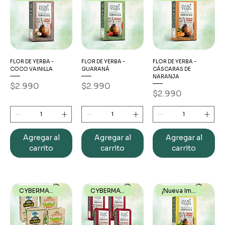
FLOR DE YERBA -
FLOR DE YERBA -
FLOR DE YERBA -
COCO VAINILLA
GUARANÁ
CÁSCARAS DE
NARANJA
Precio
Precio
$2.990
$2.990
Precio
$2.990
Agregar al
Agregar al
Agregar al
carrito
carrito
carrito
CYBERMATE26
CYBERMATE26
¡Nueva Imagen!