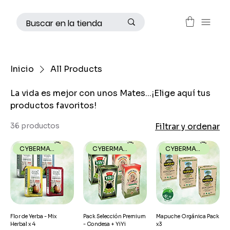
Inicio
All Products
La vida es mejor con unos Mates...¡Elige aquí tus
productos favoritos!
36 productos
Filtrar y ordenar
CYBERMATE26
CYBERMATE26
CYBERMATE26
Flor de Yerba - Mix
Pack Selección Premium
Mapuche Orgánica Pack
Herbal x 4
- Condesa + YiYi
x3