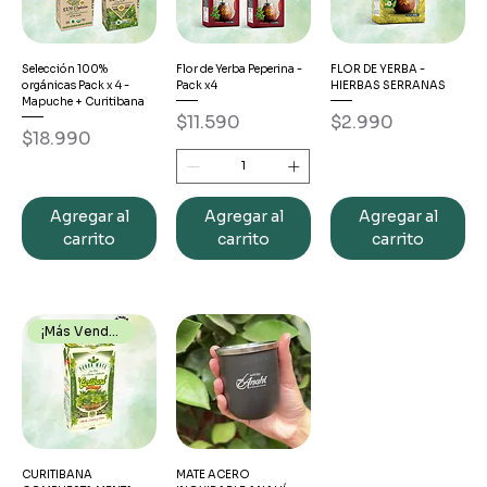
Selección 100%
Flor de Yerba Peperina -
FLOR DE YERBA -
orgánicas Pack x 4 -
Pack x4
HIERBAS SERRANAS
Mapuche + Curitibana
Precio
Precio
$11.590
$2.990
Precio
$18.990
Agregar al
Agregar al
Agregar al
carrito
carrito
carrito
¡Más Vendido!
CURITIBANA
MATE ACERO