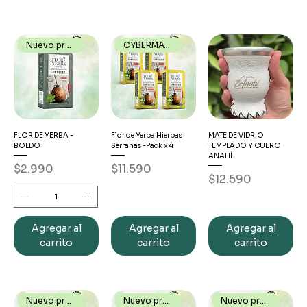
Nuevo producto
CYBERMATE26
FLOR DE YERBA -
Flor de Yerba Hierbas
MATE DE VIDRIO
BOLDO
Serranas -Pack x 4
TEMPLADO Y CUERO
ANAHÍ
Precio
Precio
$2.990
$11.590
Precio
$12.590
Agregar al
Agregar al
Agregar al
carrito
carrito
carrito
Nuevo producto
Nuevo producto
Nuevo producto