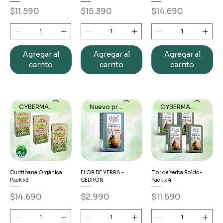
Precio
Precio
Precio
$11.590
$15.390
$14.690
Agregar al
Agregar al
Agregar al
carrito
carrito
carrito
CYBERMATE26
Nuevo producto
CYBERMATE26
Curitibana Orgánica
FLOR DE YERBA -
Flor de Yerba Boldo-
Pack x3
CEDRÓN
Pack x 4
Precio
Precio
Precio
$14.690
$2.990
$11.590