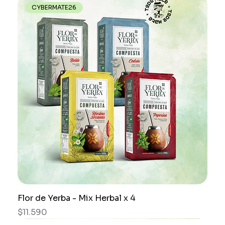
CYBERMATE26
Flor de Yerba - Mix Herbal x 4
Precio
$11.590