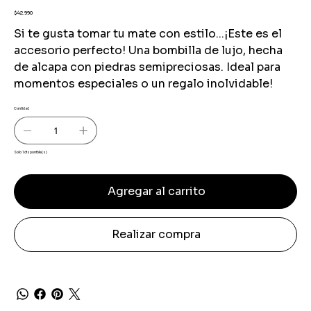
Precio
$42.990
Si te gusta tomar tu mate con estilo...¡Este es el
accesorio perfecto! Una bombilla de lujo, hecha
de alcapa con piedras semipreciosas. Ideal para
momentos especiales o un regalo inolvidable!
Cantidad
Solo 1 disponible(s)
Agregar al carrito
Realizar compra