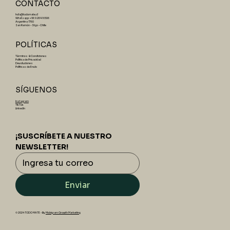
CONTACTO
hola@todomate.cl
Whatsapp: +56 9 2641 6506
Argentina 1760
San Ramón - Stgo - Chile
POLÍTICAS
Términos & Condiciones
Política de Privacidad
Devoluciones
Políticas de Envío
SÍGUENOS
Instagram
TikTok
LinkedIn
¡SUSCRÍBETE A NUESTRO 
NEWSLETTER!
Enviar
© 2024 TODO MATE - By
Mobigram Growth Marketing