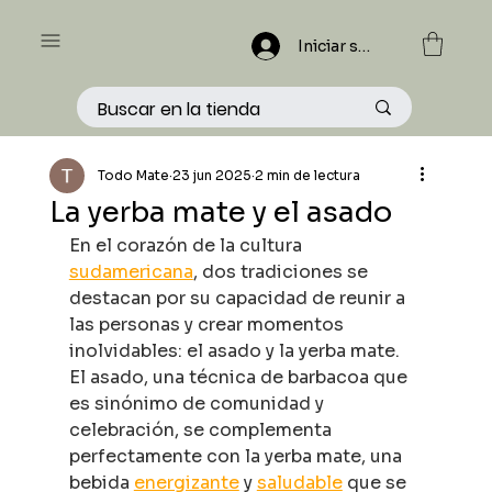
Iniciar sesión
Todo Mate
23 jun 2025
2 min de lectura
La yerba mate y el asado
En el corazón de la cultura 
sudamericana
, dos tradiciones se 
destacan por su capacidad de reunir a 
las personas y crear momentos 
inolvidables: el asado y la yerba mate. 
El asado, una técnica de barbacoa que 
es sinónimo de comunidad y 
celebración, se complementa 
perfectamente con la yerba mate, una 
bebida 
energizante
 y 
saludable
 que se 