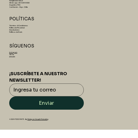
hola@todomate.cl
Whatsapp: +56 9 2641 6506
Argentina 1760
San Ramón - Stgo - Chile
POLÍTICAS
Términos & Condiciones
Política de Privacidad
Devoluciones
Políticas de Envío
SÍGUENOS
Instagram
TikTok
LinkedIn
¡SUSCRÍBETE A NUESTRO 
NEWSLETTER!
Enviar
© 2024 TODO MATE - By
Mobigram Growth Marketing